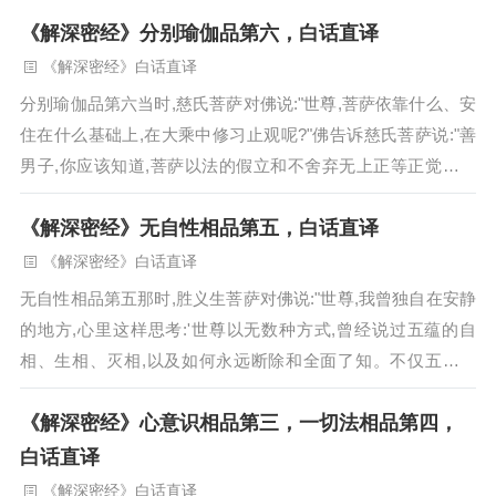
第十一。这些地有几种清净？包含几个部分？"...
《解深密经》分别瑜伽品第六，白话直译
《解深密经》白话直译
分别瑜伽品第六当时,慈氏菩萨对佛说:"世尊,菩萨依靠什么、安
住在什么基础上,在大乘中修习止观呢?"佛告诉慈氏菩萨说:"善
男子,你应该知道,菩萨以法的假立和不舍弃无上正等正觉的誓
愿为依靠、为安住,在大乘中修习止观。"...
《解深密经》无自性相品第五，白话直译
《解深密经》白话直译
无自性相品第五那时,胜义生菩萨对佛说:"世尊,我曾独自在安静
的地方,心里这样思考:'世尊以无数种方式,曾经说过五蕴的自
相、生相、灭相,以及如何永远断除和全面了知。不仅五蕴如
此,十二处、十二因缘、四食也是如此。以无数种方式曾经说过
《解深密经》心意识相品第三，一切法相品第四，
四圣谛的自相,以及如何全面了知、永远断除、证悟、修习。...
白话直译
《解深密经》白话直译