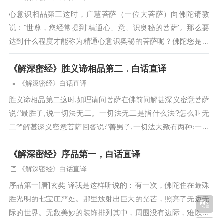
心意识相品第三这时，广慧菩萨（一位大菩萨）向佛陀请教
说："世尊，您经常提到'精通心、意、识奥秘的菩萨'。那么要
达到什么程度才能称为精通心意识奥秘的菩萨呢？佛陀您是根
据什么标准来认定一个菩萨精通心意识的奥秘的呢？"...
《解深密经》胜义谛相品第二，白话直译
《解深密经》白话直译
胜义谛相品第二这时,如理请问菩萨在佛前问解甚深义密意菩萨
说:"最胜子,说一切法无二。一切法无二是指什么法?怎么叫无
二?"解甚深义密意菩萨回答说:"善男子,一切法大致有两种:一是
有为法,二是无为法。其中有为法既不是有为也不是无为;无为
《解深密经》序品第一，白话直译
法也既不是无为也不是有为。"...
《解深密经》白话直译
序品第一[唐]玄奘 译我是这样听说的：有一次，佛陀住在最殊
胜光明的七宝庄严处。那里放射出巨大的光芒，照亮了无边无
际的世界。无数美妙的装饰排列其中，周围没有边际，难以测