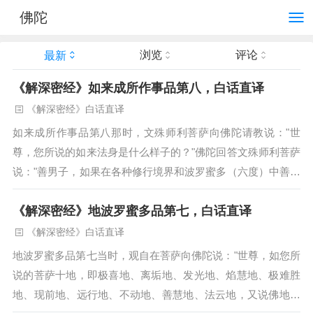
佛陀
浏览
评论
最新
《解深密经》如来成所作事品第八，白话直译
《解深密经》白话直译
如来成所作事品第八那时，文殊师利菩萨向佛陀请教说："世
尊，您所说的如来法身是什么样子的？"佛陀回答文殊师利菩萨
说："善男子，如果在各种修行境界和波罗蜜多（六度）中善于
修行出离，转化依靠而圆满成就，这就是如来法身的特征。你
《解深密经》地波罗蜜多品第七，白话直译
应该知道，这种特征因为两个原因是不可思议的：一是没...
《解深密经》白话直译
地波罗蜜多品第七当时，观自在菩萨向佛陀说："世尊，如您所
说的菩萨十地，即极喜地、离垢地、发光地、焰慧地、极难胜
地、现前地、远行地、不动地、善慧地、法云地，又说佛地为