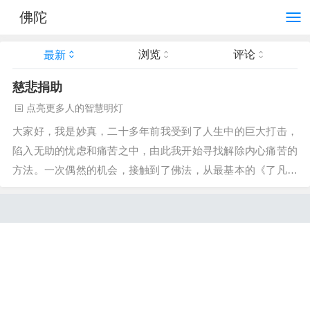
佛陀
浏览
评论
最新
慈悲捐助
点亮更多人的智慧明灯
大家好，我是妙真，二十多年前我受到了人生中的巨大打击，
陷入无助的忧虑和痛苦之中，由此我开始寻找解除内心痛苦的
方法。一次偶然的机会，接触到了佛法，从最基本的《了凡四
训》开始学习，到《华严经》、《金刚经》、《心经》等等佛
经的学习。我几乎学习了所有我能找到法师出版的书籍。虚云
老和尚，道源法师，圣严法师，星...