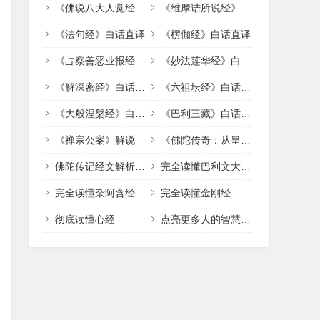
《佛说八大人觉经》白话直译
《维摩诘所说经》白话直译
《法句经》白话直译
《楞伽经》白话直译
《占察善恶业报经》白话直译
《妙法莲华经》白话直译
《解深密经》白话直译
《六祖坛经》白话直译
《大般涅槃经》白话直译
《巴利三藏》白话解说
《禅宗公案》解说
《佛陀传奇：从皇宫到涅槃的光明之路》
佛陀传记经文解析《佛陀传奇：从皇宫到涅槃的光明之路》
完全读懂巴利文大藏经
完全读懂杂阿含经
完全读懂金刚经
彻底读懂心经
点亮更多人的智慧明灯