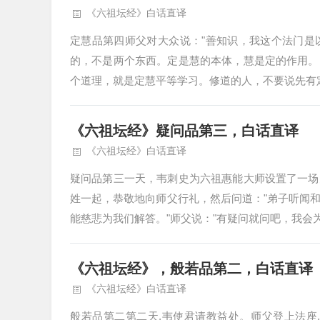
《六祖坛经》白话直译
定慧品第四师父对大众说："善知识，我这个法门是
的，不是两个东西。定是慧的本体，慧是定的作用。
个道理，就是定慧平等学习。修道的人，不要说先有定
《六祖坛经》疑问品第三，白话直译
《六祖坛经》白话直译
疑问品第三一天，韦刺史为六祖惠能大师设置了一场
姓一起，恭敬地向师父行礼，然后问道："弟子听闻
能慈悲为我们解答。"师父说："有疑问就问吧，我会为你
《六祖坛经》，般若品第二，白话直译
《六祖坛经》白话直译
般若品第二第二天,韦使君请教益处。师父登上法座,