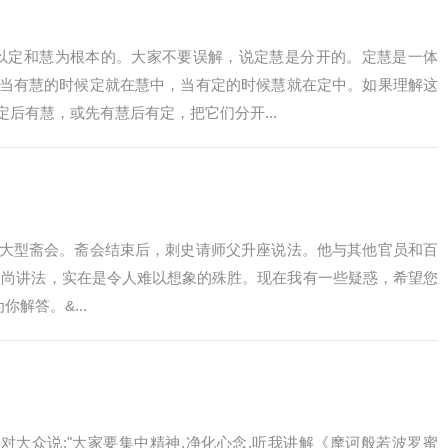
以定和慧为根本的。大家不要误解，说定慧是分开的。定慧是一体
当有慧的时候定就在慧中，当有定的时候慧就在定中。如果理解这
后有慧，或先有慧后有定，把它们分开...
大型斋会。斋会结束后，刺史请师父升座说法。他与其他官员和百
和尚讲法，实在是令人难以想象的殊胜。现在我有一些疑惑，希望您
解答。&...
对大众说:"大家要集中精神,净化心念,听我讲解《摩诃般若波罗蜜