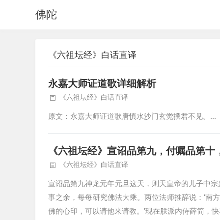
佛陀
《六祖坛经》白话直译
永嘉大师证道歌详细解析
《六祖坛经》白话直译
原文：永嘉大师证道歌唐慎水沙门玄觉撰君不见。...
《六祖坛经》宣诏品第九，付嘱品第十
《六祖坛经》白话直译
宣诏品第九神龙元年元旦这天，则天皇帝的儿子中宗
事之余，每每研究佛法大乘。两位法师推辞说：'南
佛的心印，可以请他来请教。'现在朕派内侍薛简，快马