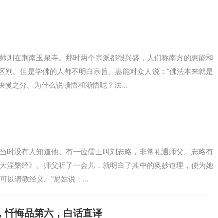
师则在荆南玉泉寺。那时两个宗派都很兴盛，人们称南方的惠能和
区别。但是学佛的人都不明白宗旨。惠能对众人说："佛法本来就是
慢之分。为什么说顿悟和渐悟呢？法...
当时没有人知道他。有一位儒士叫刘志略，非常礼遇师父。志略有
大涅槃经》。师父听了一会儿，就明白了其中的奥妙道理，便为她
以请教经义。"尼姑说：...
，忏悔品第六，白话直译