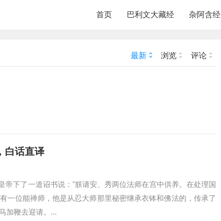
首页
巴利文大藏经
杂阿含经
最新
浏览
评论
，白话直译
皇帝下了一道诏书说："朕请安、秀两位法师在宫中供养。在处理国
方有一位能禅师，他是从忍大师那里秘密继承衣钵和佛法的，传承了
加鞭去迎请。...