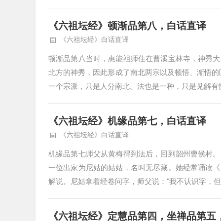
《六祖坛经》顿渐品第八，白话直译
《六祖坛经》白话直译
顿渐品第八当时，惠能祖师住在曹溪宝林寺，神秀大
北方的神秀，因此形成了南北两宗以及顿悟、渐悟的
一个宗派，只是人分南北。法也是一种，只是见解有快
《六祖坛经》机缘品第七，白话直译
《六祖坛经》白话直译
机缘品第七师父从黄梅得到法后，回到韶州曹侯村。
一位出家为尼姑的姑姑，名叫无尽藏。她经常诵读《
解说。尼姑拿着经卷问字，师父说："我不认识字，但可
《六祖坛经》定慧品第四，坐禅品第五