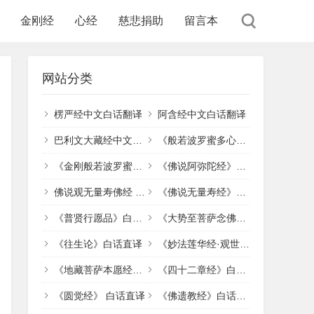
金刚经
心经
慈悲捐助
留言本
网站分类
楞严经中文白话翻译
阿含经中文白话翻译
巴利文大藏经中文白话直译
《般若波罗蜜多心经》白话直译
《金刚般若波罗蜜经》白话翻译
《佛说阿弥陀经》白话直译
佛说观无量寿佛经 (十六观经)白话直译
《佛说无量寿经》白话直译
《普贤行愿品》白话直译
《大势至菩萨念佛圆通章》白话直译
《往生论》白话直译
《妙法莲华经·观世音菩萨普门品》白话直译
《地藏菩萨本愿经》白话直译
《四十二章经》白话直译
《圆觉经》 白话直译
《佛遗教经》白话直译